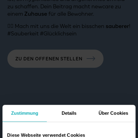
zu schaffen. Dein Beitrag macht newcare zu
einem
Zuhause
für alle Bewohner.
👉🏻 Mach mit uns die Welt ein bisschen
sauberer
!
#Sauberkeit #Glücklichsein
ZU DEN OFFENEN STELLEN
Zustimmung
Details
Über Cookies
Diese Webseite verwendet Cookies