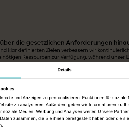
über die gesetzlichen Anforderungen hinau
d klar definierten Zielen verbessern wir kontinuierlich
ie nötigen Ressourcen zur Verfügung, während unser 
rfolge dokumentiert und gezielt Maßnahmen zur Verb
Details
äßig überprüft und an neue Entwicklungen angepasst,
deln.
Cookies
nhalte und Anzeigen zu personalisieren, Funktionen für soziale
Website zu analysieren. Außerdem geben wir Informationen zu I
r soziale Medien, Werbung und Analysen weiter. Unsere Partner
 Daten zusammen, die Sie ihnen bereitgestellt haben oder die s
n.