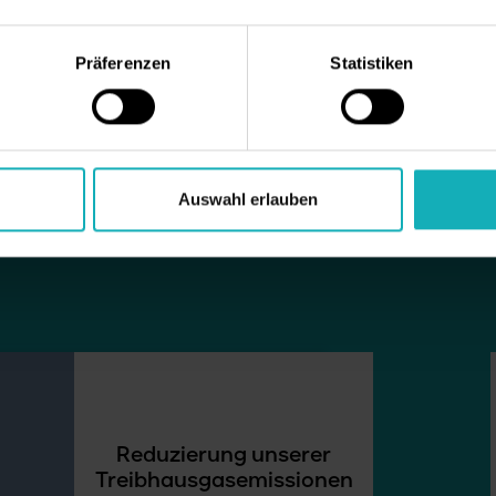
Präferenzen
Statistiken
ereichen
Umwelt, Soziales und Unternehmensführung
ehmen in der Pflegebranche aktiv wahrzunehmen. Dies
das Wohl unserer Bewohner zu fördern und transparent
Auswahl erlauben
Reduzierung unserer
Treibhausgasemissionen