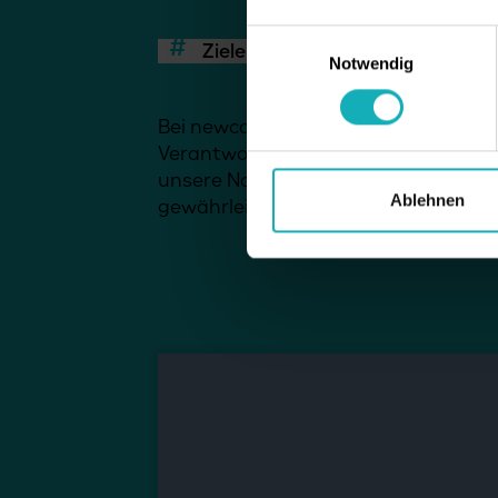
Einwilligungsauswahl
Ziele
Notwendig
Bei newcare haben wir uns in den B
Verantwortung als führendes Untern
unsere Nachhaltigkeit zu stärken, 
Ablehnen
gewährleisten.