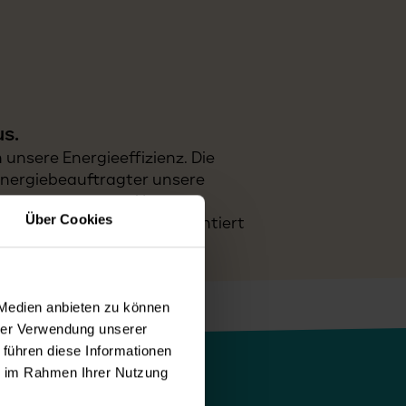
s.
 unsere Energieeffizienz. Die
Energiebeauftragter unsere
esserung umsetzt. Unsere
Über Cookies
 um weiterhin zukunftsorientiert
 Medien anbieten zu können
hrer Verwendung unserer
 führen diese Informationen
ie im Rahmen Ihrer Nutzung