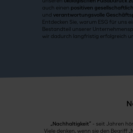
unseren
ökologischen Fußabdruck z
auch einen
positiven gesellschaftlic
und
verantwortungsvolle Geschäfts
Entdecken Sie, warum ESG für uns ei
Bestandteil unserer Unternehmensph
wir dadurch langfristig erfolgreich 
N
„Nachhaltigkeit“
- seit Jahren hö
Viele denken, wenn sie den Begriff „