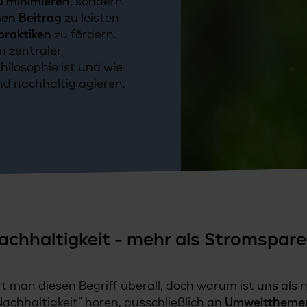
u minimieren
, sondern
hen Beitrag
zu leisten
praktiken
zu fördern.
n zentraler
ilosophie ist und wie
und nachhaltig agieren.
achhaltigkeit -
mehr als Stromspare
rt man diesen Begriff überall, doch warum ist uns als
Nachhaltigkeit“ hören, ausschließlich an
Umwelttheme