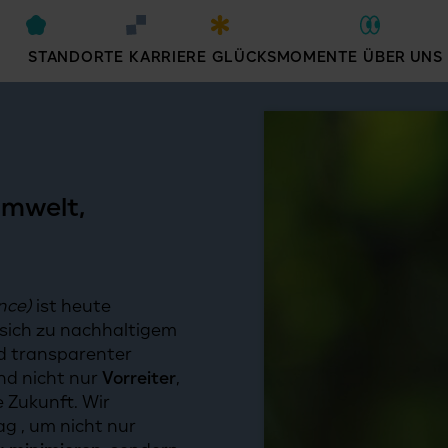
STANDORTE
KARRIERE
GLÜCKSMOMENTE
ÜBER UNS
mwelt,
nce)
ist heute
 sich zu nachhaltigem
d transparenter
d nicht nur
Vorreiter
,
 Zukunft. Wir
ag , um nicht nur