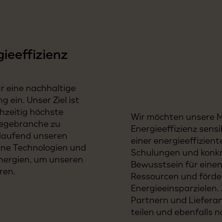
ieeffizienz
ür eine nachhaltige
 ein. Unser Ziel ist
chzeitig höchste
Wir möchten unsere M
legebranche zu
Energieeffizienz sensi
 laufend unseren
einer energieeffizien
rne Technologien und
Schulungen und konk
Energien, um unseren
Bewusstsein für eine
ren.
Ressourcen und förder
Energieeinsparzielen.
Partnern und Liefera
teilen und ebenfalls n