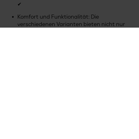
✔
Komfort und Funktionalität: Die
verschiedenen Varianten bieten nicht nur
optische Vielfalt, sondern sind auch
praktisch und bequem für den
Arbeitsalltag. 🌈
Stolz und Zusammenhalt: Jede:r trägt
unsere Werte sichtbar auf dem Rücken – ein
Symbol für unseren gemeinsamen Einsatz
und unsere Mission. 👨👨👦👦
Mit dieser frischen und einheitlichen Kleidung
setzen wir einen starken Akzent und zeigen
stolz, wofür wir stehen.
Liebe Kolleginnen und Kollegen, Ihr seht
großartig aus!