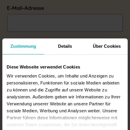
E-Mail-Adresse
Telefon
Zustimmung
Details
Über Cookies
Diese Webseite verwendet Cookies
Wir verwenden Cookies, um Inhalte und Anzeigen zu
Geschlecht der zu pflegenden Person
personalisieren, Funktionen für soziale Medien anbieten
zu können und die Zugriffe auf unsere Website zu
weiblich
männlich
divers
analysieren. Außerdem geben wir Informationen zu Ihrer
Verwendung unserer Website an unsere Partner für
Gewünschter Zimmertyp
soziale Medien, Werbung und Analysen weiter. Unsere
Einzelzimmer
Partner führen diese Informationen möglicherweise mit
weiteren Daten zusammen, die Sie ihnen bereitgestellt