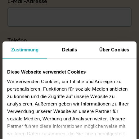
E-Mail-Adresse
Telefon
Zustimmung
Details
Über Cookies
Diese Webseite verwendet Cookies
Geschlecht der zu pflegenden Person
Wir verwenden Cookies, um Inhalte und Anzeigen zu
weiblich
männlich
divers
personalisieren, Funktionen für soziale Medien anbieten
zu können und die Zugriffe auf unsere Website zu
analysieren. Außerdem geben wir Informationen zu Ihrer
Gewünschter Zimmertyp
Verwendung unserer Website an unsere Partner für
Einzelzimmer (Warteliste)
soziale Medien, Werbung und Analysen weiter. Unsere
Doppelzimmer
Partner führen diese Informationen möglicherweise mit
weiteren Daten zusammen, die Sie ihnen bereitgestellt