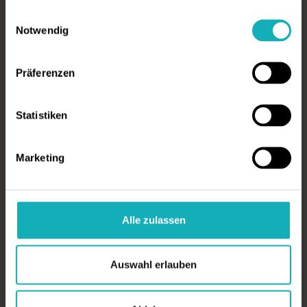
gesammelt haben.
1
2
3
4
5
Einwilligungsauswahl
Notwendig
Dringlichkeit
Präferenzen
sofort
bis 4 Wochen
längerfristig
Ihre Nachricht an uns
Statistiken
Marketing
Wie sind Sie auf uns aufmerksam geworden?
Alle zulassen
Auswahl erlauben