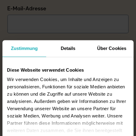
E-Mail-Adresse
Telefon
Zustimmung
Details
Über Cookies
Diese Webseite verwendet Cookies
Wir verwenden Cookies, um Inhalte und Anzeigen zu
Geschlecht der zu pflegenden Person
personalisieren, Funktionen für soziale Medien anbieten
zu können und die Zugriffe auf unsere Website zu
weiblich
männlich
divers
analysieren. Außerdem geben wir Informationen zu Ihrer
Verwendung unserer Website an unsere Partner für
Gewünschter Zimmertyp
soziale Medien, Werbung und Analysen weiter. Unsere
Einzelzimmer
Doppelzimmer
Partner führen diese Informationen möglicherweise mit
weiteren Daten zusammen, die Sie ihnen bereitgestellt