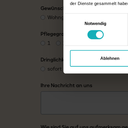
der Dienste gesammelt habe
Gewünschter Zimmertyp
Einwilligungsauswahl
Wohngemeinschaft
Betreut
Notwendig
Pflegegrad
1
2
3
4
5
Ablehnen
Dringlichkeit
sofort
bis 4 Wochen
läng
Ihre Nachricht an uns
Wie sind Sie auf uns aufmerksam g